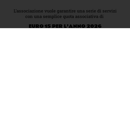
L’associazione vuole garantire una serie di servizi
con una semplice quota associativa di
EURO 15 PER L’ANNO 2026
la quota permette di avere i bambini assicurati ad
ogni attività che l’associazione propone:
RITARDI USCITA SCOLASTICA
I Soci possono vivere sereni un momento di