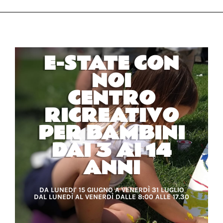
E-STATE CON
NOI
CENTRO
RICREATIVO
PER BAMBINI
DAI 3 AI 14
ANNI
DA LUNEDI' 15 GIUGNO A VENERDÌ 31 LUGLIO
DAL LUNEDÌ AL VENERDÌ DALLE 8:00 ALLE 17.30